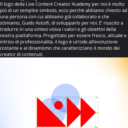
Il logo della Live Content Creator Academy per noi è molto
più di un semplice simbolo, ecco perché abbiamo chiesto ad
una persona con cui abbiamo già collaborato e che
stimiamo,
Guido Astolfi
, di svilupparlo per noi. E’ riuscito a
tradurre in una sintesi visiva i valori e gli obiettivi della
nostra piattaforma. Progettato per essere fresco, attuale e
intriso di professionalità, il logo è un’ode all’evoluzione
costante e al dinamismo che caratterizzano il mondo dei
creator di contenuti.