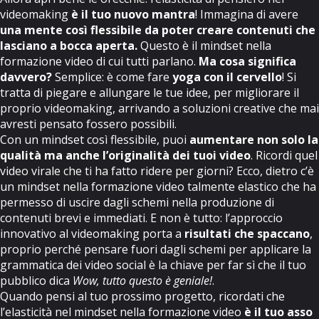
videomaking
è il tuo nuovo mantra
! Immagina di avere
una mente così flessibile da poter creare contenuti che
lasciano a bocca aperta.
Questo è il mindset nella
formazione video di cui tutti parlano.
Ma cosa significa
davvero?
Semplice: è come fare
yoga con il cervello
! Si
tratta di piegare e allungare le tue idee, per migliorare il
proprio videomaking, arrivando a soluzioni creative che mai
avresti pensato fossero possibili.
Con un mindset così flessibile, puoi
aumentare non solo la
qualità ma anche l’originalità dei tuoi video
. Ricordi quel
video virale che ti ha fatto ridere per giorni? Ecco, dietro c’è
un mindset nella formazione video talmente elastico che ha
permesso di uscire dagli schemi nella produzione di
contenuti brevi e immediati. E non è tutto: l’approccio
innovativo al videomaking porta a
risultati che spaccano
,
proprio perché pensare fuori dagli schemi per applicare la
grammatica dei video social è la chiave per far sì che il tuo
pubblico dica
Wow, tutto questo è geniale!
.
Quando pensi al tuo prossimo progetto, ricordati che
l’elasticità nel mindset nella formazione video
è il tuo asso