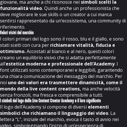
giovane, ma anche a chi riconosce nei
simboli scelti la
funzionalità video
.
Quindi anche un professionista che
deve migliorare le sue skills o un creator a cui manca
sentirsi rappresentato da un’ecosistema, una community di
riferimento.
Valori visivi del marchio
I colori primari del logo sono il rosso, blu e il giallo, e sono
stati scelti con cura per
richiamare vitalità, fiducia e
ottimismo.
Accostati al bianco e al nero, questi colori
creano un equilibrio visivo che si adatta perfettamente
all’
estetica moderna e professionale dell’Academy
. I
font utilizzati sono contemporanei e leggibili, garantendo
una chiara comunicazione del messaggio del marchio. Per
noi
uno dei valori era trasmettere dinamicità, come il
mondo della live content creations,
ma anche velocità
senza fronzoli, ma fresca e comprensibile a tutti.
I simboli del logo della Live Content Creator Academy e il loro significato
Il logo dell’Academy si compone di diversi
elementi
simbolici che richiamano il linguaggio dei video
. La
lettera “L”, iniziale del marchio, evoca il tasto di avvio nei
video, simboleggiando l’inizio di un’esperienza di