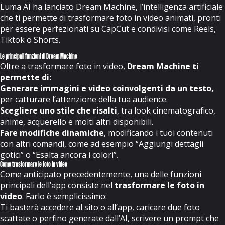
Luma AI ha lanciato
Dream Machine
, l’intelligenza artificiale
che ti permette di trasformare foto in video animati, pronti
per essere perfezionati su CapCut e condivisi come Reels,
Tiktok o Shorts.
Le principali funzioni di Dream Machine
Oltre a trasformare foto in video,
Dream Machine ti
permette di:
Generare immagini e video coinvolgenti da un testo,
per catturare l’attenzione della tua audience.
Scegliere uno stile che risalti
, tra look cinematografico,
anime, acquerello e molti altri disponibili.
Fare modifiche dinamiche
, modificando i tuoi contenuti
con altri comandi, come ad esempio “Aggiungi dettagli
gotici” o “Esalta ancora i colori”.
Come trasformare le foto in video
Come anticipato precedentemente, una delle funzioni
principali dell’app consiste nel
trasformare le foto in
video
. Farlo è semplicissimo:
Ti basterà
accedere al sito
o all’app, caricare due foto
scattate o perfino generate dall’AI, scrivere un prompt che