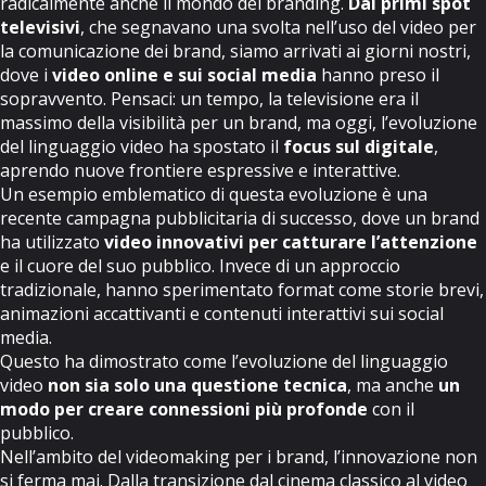
radicalmente anche il mondo del branding.
Dai primi spot
televisivi
, che segnavano una svolta nell’uso del video per
la comunicazione dei brand, siamo arrivati ai giorni nostri,
dove i
video online e sui social media
hanno preso il
sopravvento. Pensaci: un tempo, la televisione era il
massimo della visibilità per un brand, ma oggi, l’evoluzione
del linguaggio video ha spostato il
focus sul digitale
,
aprendo nuove frontiere espressive e interattive.
Un esempio emblematico di questa evoluzione è una
recente campagna pubblicitaria di successo, dove un brand
ha utilizzato
video innovativi per catturare l’attenzione
e il cuore del suo pubblico. Invece di un approccio
tradizionale, hanno sperimentato format come
storie brevi,
animazioni accattivanti e contenuti interattivi sui social
media
.
Questo ha dimostrato come l’evoluzione del linguaggio
video
non sia solo una questione tecnica
, ma anche
un
modo per creare connessioni più profonde
con il
pubblico.
Nell’ambito del videomaking per i brand, l’innovazione non
si ferma mai. Dalla transizione dal cinema classico al video