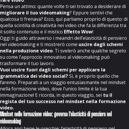
fare video
.
Pensa un attimo: quante volte ti sei trovato a desiderare di
migliorare il tuo videomaking
? Eppure sentivi che
qualcosa ti frenava? Ecco, qui parliamo proprio di questo: di
quella scintilla di creatività nei video che fa la differenza tra
il solito contenuto e il mistico
Effetto Wow
!
Oggi ti guido attraverso i meandri dell’elasticità di pensiero
nel videomaking e ti mostrerò come
uscire dagli schemi
nella produzione video
. Ti svelerò anche qualche segreto
su come l’approccio innovativo al videomaking può
trasformare il tuo lavoro.
Vuoi uscire fuori dagli schemi per applicare la
grammatica dei video social?
Sì, è proprio quello che
faremo. Preparati a un viaggio entusiasmante nel mindset
nella formazione video, dove l’unico limite è la tua
immaginazione! E ricorda, in questo viaggio, sei
tu il
regista del tuo successo nel mindset nella formazione
video.
Mindset nella formazione video: governa l’elasticità di pensiero nel
videomaking
Allora apri bene le orecchie: l’elasticità di pensiero nel