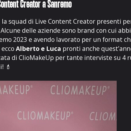
 Content Creator a Sanremo
a squad di Live Content Creator presenti per
 Alcune delle aziende sono brand con cui abbi
emo 2023 e avendo lavorato per un format c
i ecco
Alberto e Luca
pronti anche quest’ann
zata
di
ClioMakeUp
per tante interviste su 4 r
i! 💄