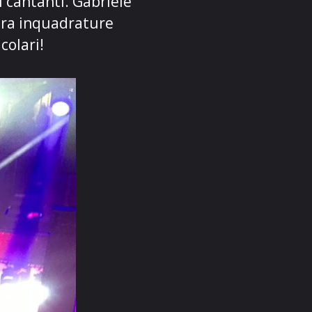
i cantanti. Gabriele
 tra inquadrature
colari!