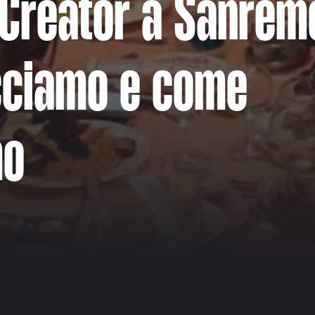
 Creator a Sanrem
cciamo e come
mo