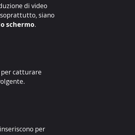
oduzione di video
 soprattutto, siano
llo schermo
.
 per catturare
volgente.
 inseriscono per