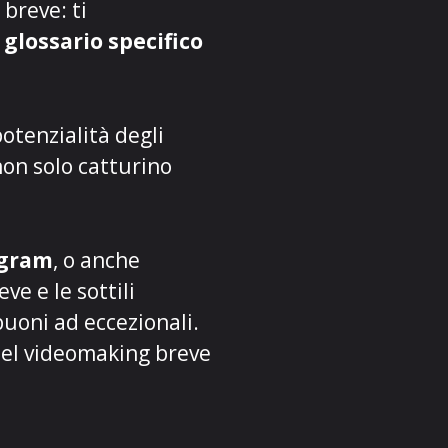
breve: ti
l
glossario specifico
otenzialità degli
non solo catturino
agram
, o anche
e e le sottili
buoni ad eccezionali.
 nel videomaking breve