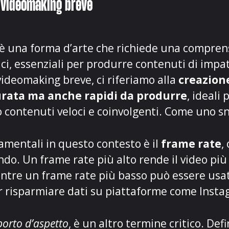
l videomaking breve
 è una forma d’arte che richiede una compren
ici, essenziali per produrre contenuti di impa
ideomaking breve, ci riferiamo alla
creazione
urata ma anche rapidi da produrre
, ideali
o contenuti veloci e coinvolgenti. Come uno s
amentali in questo contesto è il
frame rate
,
o. Un frame rate più alto rende il video più 
entre un frame rate più basso può essere usa
r risparmiare dati su piattaforme come Insta
orto d’aspetto
, è un altro termine critico. Def