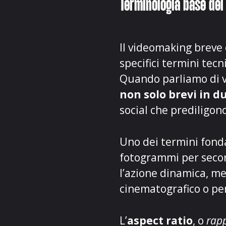
Terminologia base de
Il videomaking breve
specifici termini tecn
Quando parliamo di v
non solo brevi in d
social che prediligon
Uno dei termini fond
fotogrammi per second
l’azione dinamica, m
cinematografico o pe
L’
aspect ratio
, o
rapp