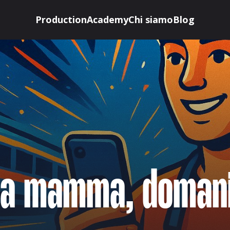
Production
Academy
Chi siamo
Blog
lla mamma, doman