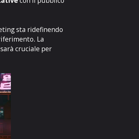
cative
con il pubblico
eting sta ridefinendo
riferimento. La
e
sarà cruciale per