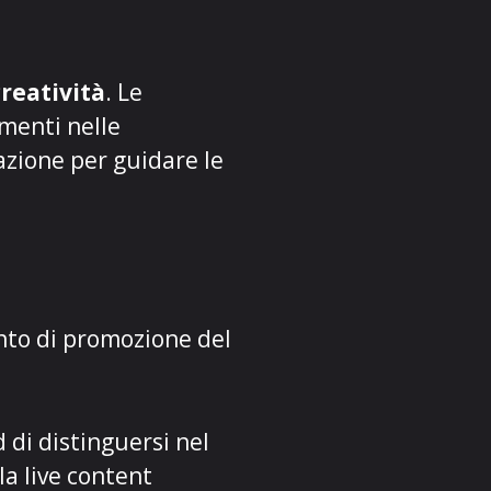
creatività
. Le
amenti nelle
zione per guidare le
nto di promozione del
 di distinguersi nel
a live content