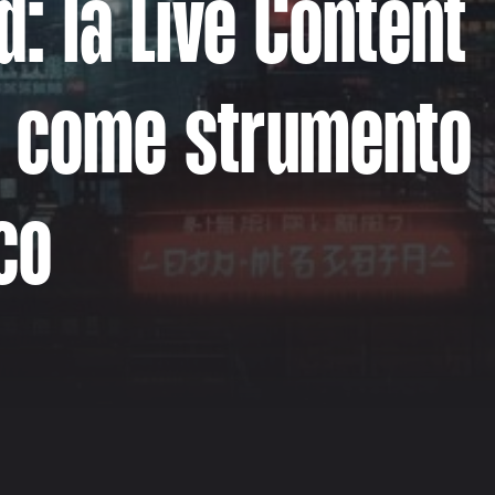
d: la Live Content
n come strumento
co