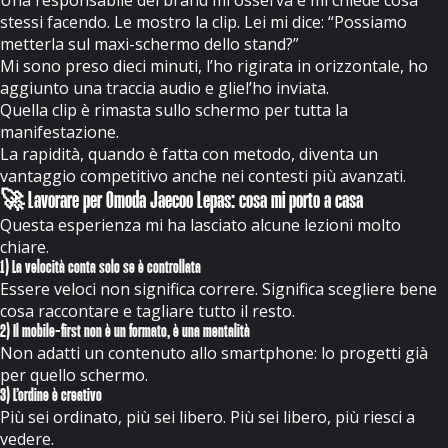
Una responsabile del brand mi osserva e mi chiede cosa
stessi facendo. Le mostro la clip. Lei mi dice: “Possiamo
metterla sul maxi-schermo dello stand?”
Mi sono preso dieci minuti, l’ho rigirata in orizzontale, ho
aggiunto una traccia audio e gliel’ho inviata.
Quella clip è rimasta sullo schermo per tutta la
manifestazione.
La rapidità, quando è fatta con metodo, diventa un
vantaggio competitivo anche nei contesti più avanzati.
🚀 Lavorare per Omoda Jaecoo Lepas: cosa mi porto a casa
Questa esperienza mi ha lasciato alcune lezioni molto
chiare.
1) La velocità conta solo se è controllata
Essere veloci non significa correre. Significa scegliere bene
cosa raccontare e tagliare tutto il resto.
2) Il mobile-first non è un formato, è una mentalità
Non adatti un contenuto allo smartphone: lo progetti già
per quello schermo.
3) L’ordine è creativo
Più sei ordinato, più sei libero. Più sei libero, più riesci a
vedere.