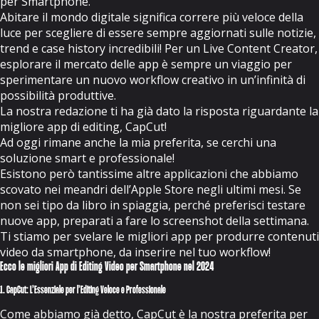
per Smartphone.
Abitare il mondo digitale significa correre più veloce della
luce per scegliere di essere sempre aggiornati sulle notizie,
trend e case history incredibili! Per un Live Content Creator,
esplorare il mercato delle app è sempre un viaggio per
sperimentare un nuovo workflow creativo in un’infinità di
possibilità produttive.
La nostra redazione ti ha già dato la risposta riguardante la
migliore app di editing,
CapCut
!
Ad oggi rimane anche la mia preferita, se cerchi una
soluzione smart e professionale!
Esistono però tantissime altre applicazioni che abbiamo
scovato nei meandri dell’Apple Store negli ultimi mesi. Se
non sei tipo da libro in spiaggia, perché preferisci testare
nuove app, preparati a fare lo screenshot della settimana.
Ti stiamo per svelare le migliori app per produrre contenuti
video da smartphone, da inserire nel tuo workflow!
Ecco le migliori App di Editing Video per Smartphone nel 2024
1. CapCut: L’Essenziale per l’Editing Veloce e Professionale
Come abbiamo già detto, CapCut è la nostra preferita per