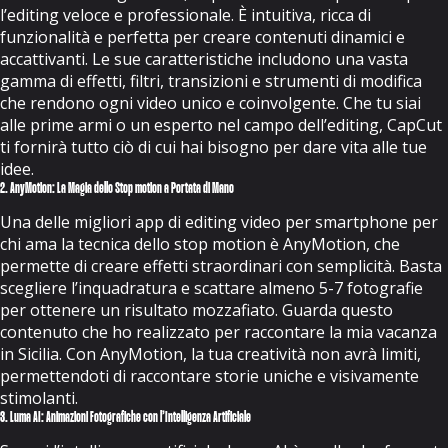
l’editing veloce e professionale. È intuitiva, ricca di
funzionalità e perfetta per creare contenuti dinamici e
accattivanti. Le sue caratteristiche includono una vasta
gamma di effetti, filtri, transizioni e strumenti di modifica
che rendono ogni video unico e coinvolgente. Che tu siai
alle prime armi o un esperto nel campo dell’editing, CapCut
ti fornirà tutto ciò di cui hai bisogno per dare vita alle tue
idee.
2. AnyMotion: La Magia dello Stop motion a Portata di Mano
Una delle migliori app di editing video per smartphone per
chi ama la tecnica dello stop motion è AnyMotion, che
permette di creare effetti straordinari con semplicità. Basta
scegliere l’inquadratura e scattare almeno 5-7 fotografie
per ottenere un risultato mozzafiato. Guarda
questo
contenuto
che ho realizzato per raccontare la mia vacanza
in Sicilia. Con AnyMotion, la tua creatività non avrà limiti,
permettendoti di raccontare storie uniche e visivamente
stimolanti.
3. Luma AI: Animazioni Fotografiche con l’Intelligenza Artificiale