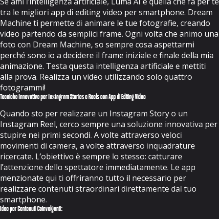
Se ami l’intelligenza artificiale, Luma AI è quella che fa per te
tra le migliori app di editing video per smartphone. Dream
Machine ti permette di animare le tue fotografie, creando
video partendo da semplici frame. Ogni volta che animo una
foto con Dream Machine, so sempre cosa aspettarmi
perché sono io a decidere il frame iniziale e finale della mia
animazione. Testa questa intelligenza artificiale e mettiti
alla prova. Realizza un video utilizzando solo quattro
fotogrammi!
Tecniche Innovative per Instagram Stories e Reels con App di Editing Video
Quando sto per realizzare un Instagram Story o un
Instagram Reel, cerco sempre una soluzione innovativa per
stupire nei primi secondi. A volte attraverso veloci
movimenti di camera, a volte attraverso inquadrature
ricercate. L’obiettivo è sempre lo stesso: catturare
l’attenzione dello spettatore immediatamente. Le app
menzionate qui ti offriranno tutto il necessario per
realizzare contenuti straordinari direttamente dal tuo
smartphone.
Idee per Contenuti Coinvolgenti: