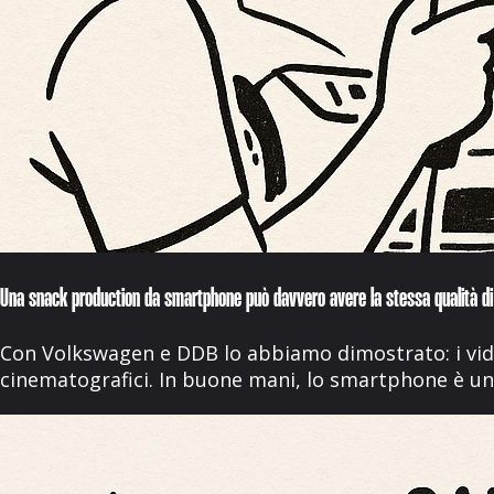
Una snack production da smartphone può davvero avere la stessa qualità di
Con Volkswagen e DDB lo abbiamo dimostrato: i vide
cinematografici. In buone mani, lo smartphone è uno