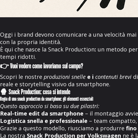
Oggi i brand devono comunicare a una velocità mai
con la propria identità.
È qui che nasce la
Snack Production
:
un metodo per 
tempi ridotti.
👉 Vuoi vedere come lavoriamo sul campo?
Scopri le nostre
produzioni snelle
e i
contenuti brevi
di
reale e storytelling visivo da smartphone.
🍿 Snack Production: cosa si intende
Regia di una snack production da smartphone: gli elementi essenziali
Questo approccio si basa su due pilastri:
Real-time edit da smartphone
– il montaggio avvien
Logistica snella e professionale
– team compatto, m
Grazie a questo modello, riusciamo a produrre
fino
La nostra
Snack Production per Volkswagen
ne è l