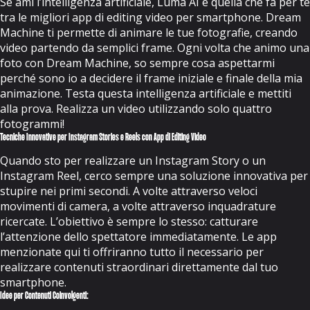
Se ami l’intelligenza artificiale, Luma AI è quella che fa per te
tra le migliori app di editing video per smartphone. Dream
Machine ti permette di animare le tue fotografie, creando
video partendo da semplici frame. Ogni volta che animo una
foto con Dream Machine, so sempre cosa aspettarmi
perché sono io a decidere il frame iniziale e finale della mia
animazione. Testa questa intelligenza artificiale e mettiti
alla prova. Realizza un video utilizzando solo quattro
fotogrammi!
Tecniche Innovative per Instagram Stories e Reels con App di Editing Video
Quando sto per realizzare un Instagram Story o un
Instagram Reel, cerco sempre una soluzione innovativa per
stupire nei primi secondi. A volte attraverso veloci
movimenti di camera, a volte attraverso inquadrature
ricercate. L’obiettivo è sempre lo stesso: catturare
l’attenzione dello spettatore immediatamente. Le app
menzionate qui ti offriranno tutto il necessario per
realizzare contenuti straordinari direttamente dal tuo
smartphone.
Idee per Contenuti Coinvolgenti: