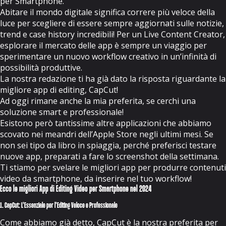
per Smartphone.
Abitare il mondo digitale significa correre più veloce della
luce per scegliere di essere sempre aggiornati sulle notizie,
trend e case history incredibili! Per un Live Content Creator,
esplorare il mercato delle app è sempre un viaggio per
sperimentare un nuovo workflow creativo in un’infinità di
possibilità produttive.
La nostra redazione ti ha già dato la risposta riguardante la
migliore app di editing,
CapCut
!
Ad oggi rimane anche la mia preferita, se cerchi una
soluzione smart e professionale!
Esistono però tantissime altre applicazioni che abbiamo
scovato nei meandri dell’Apple Store negli ultimi mesi. Se
non sei tipo da libro in spiaggia, perché preferisci testare
nuove app, preparati a fare lo screenshot della settimana.
Ti stiamo per svelare le migliori app per produrre contenuti
video da smartphone, da inserire nel tuo workflow!
Ecco le migliori App di Editing Video per Smartphone nel 2024
1. CapCut: L’Essenziale per l’Editing Veloce e Professionale
Come abbiamo già detto, CapCut è la nostra preferita per