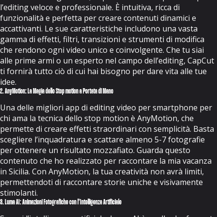
l’editing veloce e professionale. È intuitiva, ricca di
funzionalità e perfetta per creare contenuti dinamici e
accattivanti. Le sue caratteristiche includono una vasta
gamma di effetti, filtri, transizioni e strumenti di modifica
che rendono ogni video unico e coinvolgente. Che tu siai
alle prime armi o un esperto nel campo dell’editing, CapCut
ti fornirà tutto ciò di cui hai bisogno per dare vita alle tue
idee.
2. AnyMotion: La Magia dello Stop motion a Portata di Mano
Una delle migliori app di editing video per smartphone per
chi ama la tecnica dello stop motion è AnyMotion, che
permette di creare effetti straordinari con semplicità. Basta
scegliere l’inquadratura e scattare almeno 5-7 fotografie
per ottenere un risultato mozzafiato. Guarda
questo
contenuto
che ho realizzato per raccontare la mia vacanza
in Sicilia. Con AnyMotion, la tua creatività non avrà limiti,
permettendoti di raccontare storie uniche e visivamente
stimolanti.
3. Luma AI: Animazioni Fotografiche con l’Intelligenza Artificiale